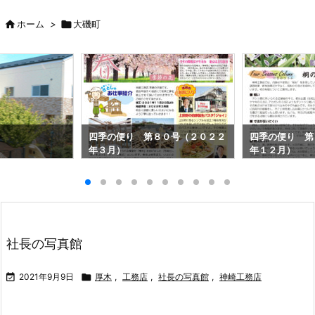

ホーム
>

大磯町
四季の便り 第８０号（２０２２
四季の便り 第
年３月）
年１２月）
社長の写真館

2021年9月9日

厚木
,
工務店
,
社長の写真館
,
神崎工務店