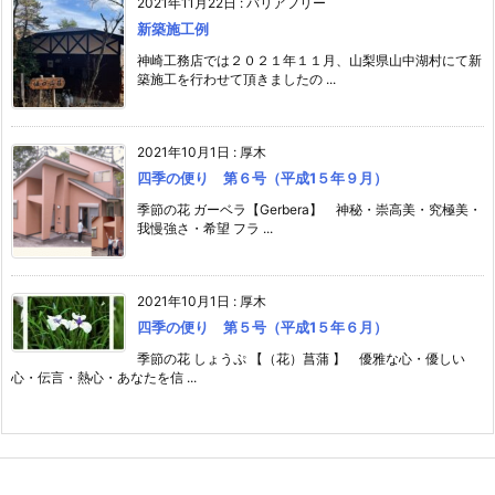
2021年11月22日
:
バリアフリー
新築施工例
神崎工務店では２０２１年１１月、山梨県山中湖村にて新
築施工を行わせて頂きましたの ...
2021年10月1日
:
厚木
四季の便り 第６号（平成1５年９月）
季節の花 ガーベラ【Gerbera】 神秘・崇高美・究極美・
我慢強さ・希望 フラ ...
2021年10月1日
:
厚木
四季の便り 第５号（平成1５年６月）
季節の花 しょうぷ 【（花）菖蒲 】 優雅な心・優しい
心・伝言・熱心・あなたを信 ...