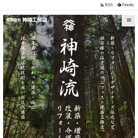

Feedly
RSS


メニュ

サイド

前へ

次へ

検索