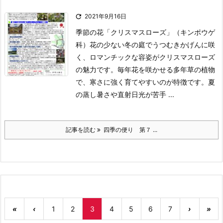

2021年9月16日
季節の花「クリスマスローズ」（キンポウゲ
科）
花の少ない冬の庭でうつむきかげんに咲
く、ロマンチックな容姿がクリスマスローズ
の魅力です。毎年花を咲かせる多年草の植物
で、寒さに強く育てやすいのが特徴です。夏
の蒸し暑さや直射日光が苦手 ...
記事を読む
四季の便り 第７ ...
«
‹
1
2
3
4
5
6
7
›
»