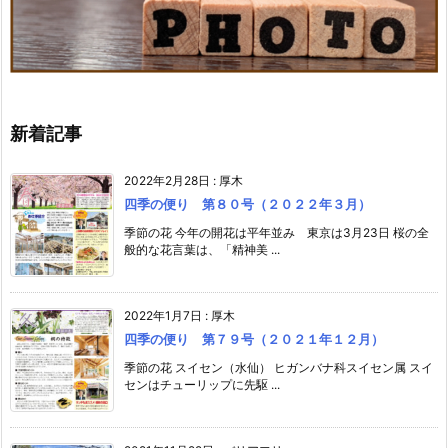
新着記事
2022年2月28日
:
厚木
四季の便り 第８０号（２０２２年３月）
季節の花 今年の開花は平年並み 東京は3月23日 桜の全
般的な花言葉は、「精神美 ...
2022年1月7日
:
厚木
四季の便り 第７９号（２０２１年１２月）
季節の花 スイセン（水仙） ヒガンバナ科スイセン属 スイ
センはチューリップに先駆 ...