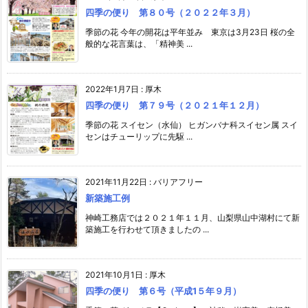
四季の便り 第８０号（２０２２年３月）
季節の花 今年の開花は平年並み 東京は3月23日 桜の全
般的な花言葉は、「精神美 ...
2022年1月7日
:
厚木
四季の便り 第７９号（２０２１年１２月）
季節の花 スイセン（水仙） ヒガンバナ科スイセン属 スイ
センはチューリップに先駆 ...
2021年11月22日
:
バリアフリー
新築施工例
神崎工務店では２０２１年１１月、山梨県山中湖村にて新
築施工を行わせて頂きましたの ...
2021年10月1日
:
厚木
四季の便り 第６号（平成1５年９月）