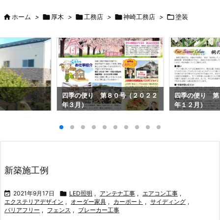

ホーム
>

厚木
>

工務店
>

神崎工務店
>

塗装
四季の便り 第８０号（２０２２
四季の便り 第
年３月）
年１２月）
新築施工例

2021年9月17日

LED照明
,
アンテナ工事
,
エアコン工事
,
エクステリアデザイン
,
オーダー家具
,
カーポート
,
サイディング
,
バリアフリー
,
フェンス
,
ブレーカー工事