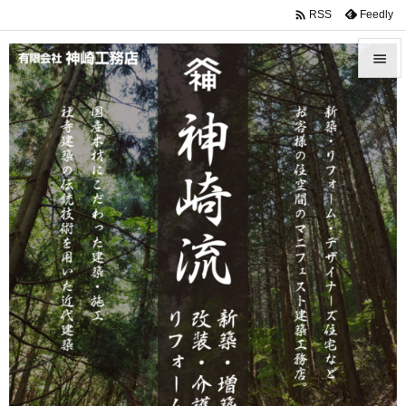

Feedly
RSS


メニュ

サイド

前へ

次へ

検索