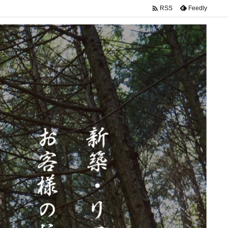

Feedly
RSS