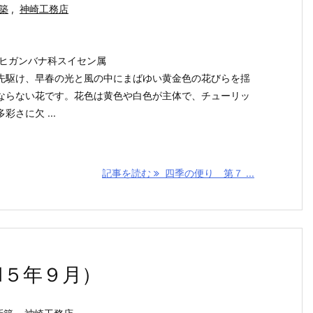
築
,
神崎工務店
 ヒガンバナ科スイセン属
先駆け、早春の光と風の中にまばゆい黄金色の花びらを揺
ならない花です。花色は黄色や白色が主体で、チューリッ
さに欠 ...
記事を読む
四季の便り 第７ ...
1５年９月）