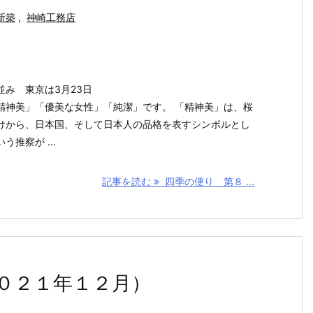
新築
,
神崎工務店
み 東京は3月23日
精神美」「優美な女性」「純潔」です。 「精神美」は、桜
けから、日本国、そして日本人の品格を表すシンボルとし
推察が ...
記事を読む
四季の便り 第８ ...
０２１年１２月）