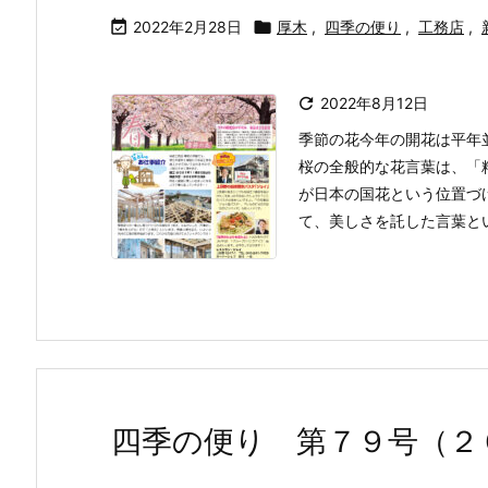

2022年2月28日

厚木
,
四季の便り
,
工務店
,

2022年8月12日
季節の花今年の開花は平年並
桜の全般的な花言葉は、「
が日本の国花という位置づ
て、美しさを託した言葉という
四季の便り 第７９号（２