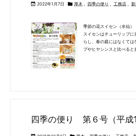

2022年1月7日

厚木
,
四季の便り
,
工務店
,
新
季節の花スイセン（水仙）
スイセンはチューリップに
らし、春の庭にはなくては
プやヒヤシンスと比べると多彩
四季の便り 第６号（平成