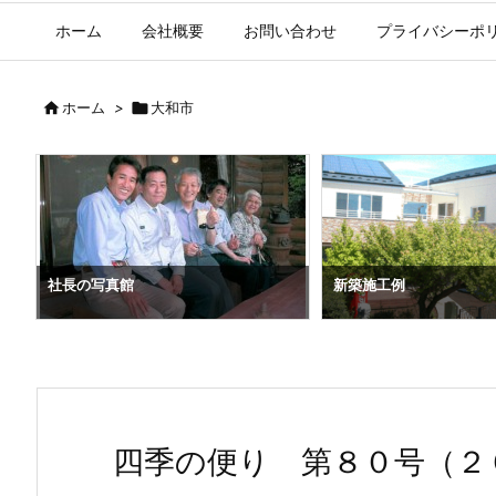
ホーム
会社概要
お問い合わせ
プライバシーポ

ホーム
>

大和市
）
社長の写真館
新築施工例
四季の便り 第８０号（２