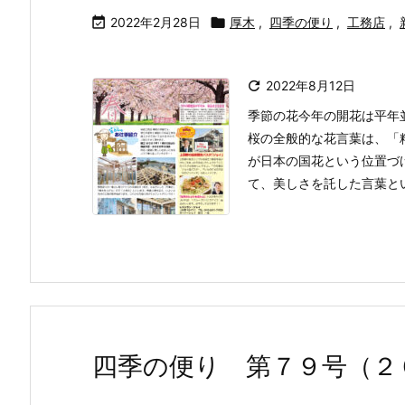

2022年2月28日

厚木
,
四季の便り
,
工務店
,

2022年8月12日
季節の花今年の開花は平年並
桜の全般的な花言葉は、「
が日本の国花という位置づ
て、美しさを託した言葉という
四季の便り 第７９号（２