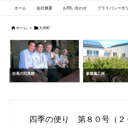
ホーム
会社概要
お問い合わせ
プライバシーポ

ホーム
>

大井町
）
社長の写真館
新築施工例
四季の便り 第８０号（２