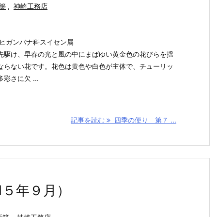
築
,
神崎工務店
 ヒガンバナ科スイセン属
先駆け、早春の光と風の中にまばゆい黄金色の花びらを揺
ならない花です。花色は黄色や白色が主体で、チューリッ
さに欠 ...
記事を読む
四季の便り 第７ ...
1５年９月）