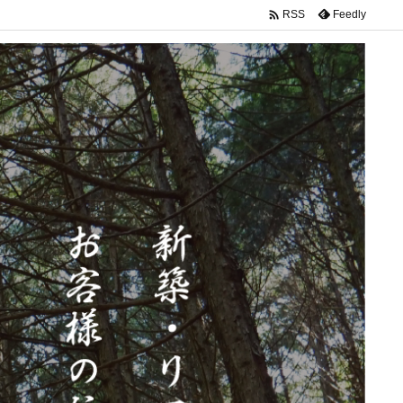

Feedly
RSS