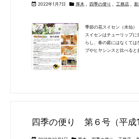

2022年1月7日

厚木
,
四季の便り
,
工務店
,
新
季節の花スイセン（水仙）
スイセンはチューリップに
らし、春の庭にはなくては
プやヒヤシンスと比べると多彩
四季の便り 第６号（平成