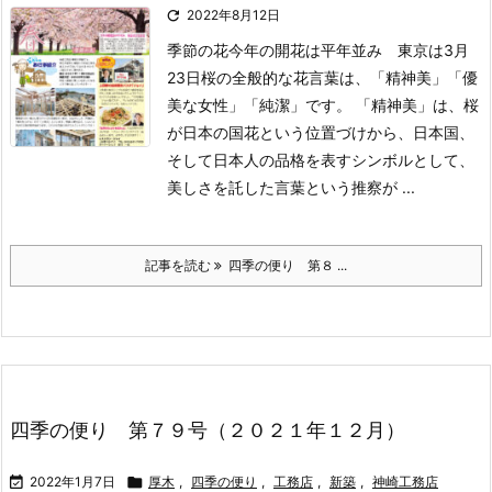

2022年8月12日
季節の花今年の開花は平年並み 東京は3月
23日
桜の全般的な花言葉は、「精神美」「優
美な女性」「純潔」です。 「精神美」は、桜
が日本の国花という位置づけから、日本国、
そして日本人の品格を表すシンボルとして、
美しさを託した言葉という推察が ...
記事を読む
四季の便り 第８ ...
四季の便り 第７９号（２０２１年１２月）

2022年1月7日

厚木
,
四季の便り
,
工務店
,
新築
,
神崎工務店