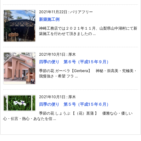
2021年11月22日
:
バリアフリー
新築施工例
神崎工務店では２０２１年１１月、山梨県山中湖村にて新
築施工を行わせて頂きましたの ...
2021年10月1日
:
厚木
四季の便り 第６号（平成1５年９月）
季節の花 ガーベラ【Gerbera】 神秘・崇高美・究極美・
我慢強さ・希望 フラ ...
2021年10月1日
:
厚木
四季の便り 第５号（平成1５年６月）
季節の花 しょうぷ 【（花）菖蒲 】 優雅な心・優しい
心・伝言・熱心・あなたを信 ...