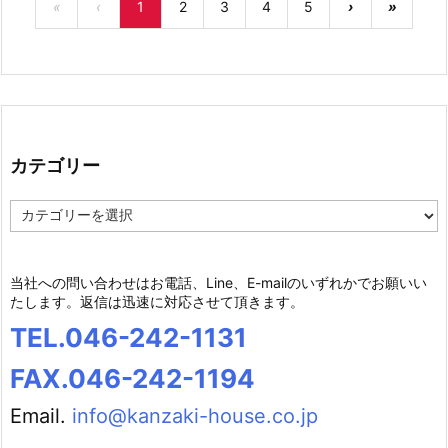
«
‹
1
2
3
4
5
›
»
カテゴリー
カ
テ
ゴ
リ
当社への問い合わせはお電話、Line、E-mailのいずれかでお願いい
ー
たします。返信は迅速に対応させて頂きます。
TEL.046-242-1131
FAX.046-242-1194
Email.
info@kanzaki-house.co.jp