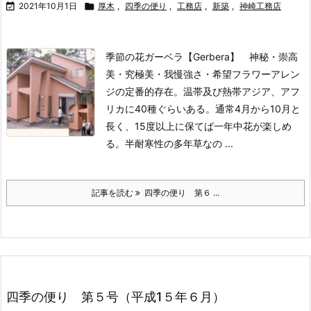

2021年10月1日

厚木
,
四季の便り
,
工務店
,
新築
,
神崎工務店
季節の花ガーベラ【Gerbera】 神秘・崇高
美・究極美・我慢強さ・希望
フラワーアレン
ジの定番的存在。温帯及び熱帯アジア、アフ
リカに40種ぐらいある。通常4月から10月と
長く、15度以上に保てば一年中花が楽しめ
る。半耐寒性の多年草なの ...
記事を読む
四季の便り 第６ ...
四季の便り 第５号（平成1５年６月）