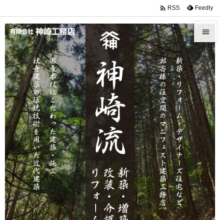

Feedly
RSS


メニュ

サイド

前へ

次へ

検索