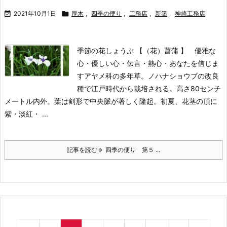

2021年10月1日

厚木
,
四季の便り
,
工務店
,
新築
,
神崎工務店
季節の花しょうぷ 【（花）菖蒲 】 優雅な
心・優しい心・伝言・熱心・あなたを信じま
す
アヤメ科の多年草。ノハナショウブの改良
種で江戸時代から栽培される。高さ80センチ
メートル内外。葉は剣形で中央脈が著しく隆起。初夏、花茎の頂に
紫・淡紅・ ...
記事を読む
四季の便り 第５ ...