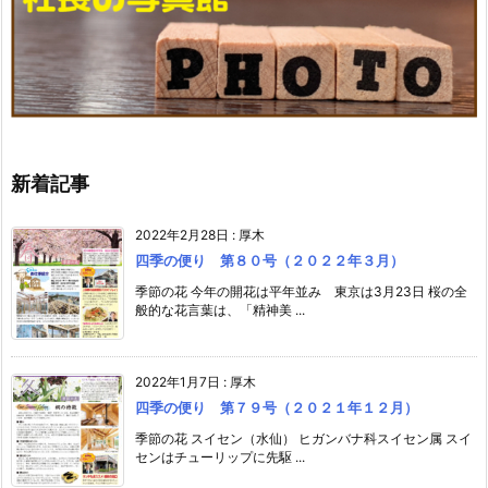
新着記事
2022年2月28日
:
厚木
四季の便り 第８０号（２０２２年３月）
季節の花 今年の開花は平年並み 東京は3月23日 桜の全
般的な花言葉は、「精神美 ...
2022年1月7日
:
厚木
四季の便り 第７９号（２０２１年１２月）
季節の花 スイセン（水仙） ヒガンバナ科スイセン属 スイ
センはチューリップに先駆 ...