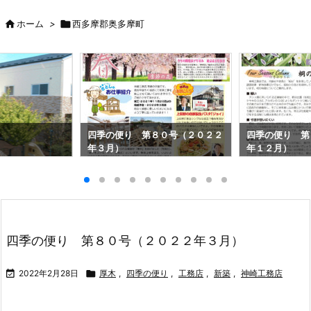

ホーム
>

西多摩郡奥多摩町
四季の便り 第８０号（２０２２
四季の便り 第
年３月）
年１２月）
四季の便り 第８０号（２０２２年３月）

2022年2月28日

厚木
,
四季の便り
,
工務店
,
新築
,
神崎工務店