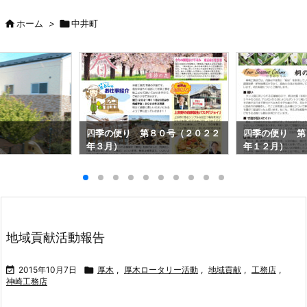

ホーム
>

中井町
四季の便り 第８０号（２０２２
四季の便り 第
年３月）
年１２月）
地域貢献活動報告

2015年10月7日

厚木
,
厚木ロータリー活動
,
地域貢献
,
工務店
,
神崎工務店