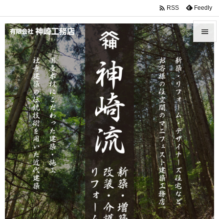

Feedly
RSS


メニュ

サイド

前へ

次へ

検索