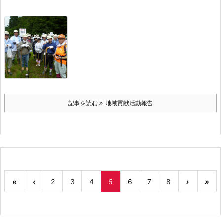
記事を読む
地域貢献活動報告
«
‹
2
3
4
5
6
7
8
›
»