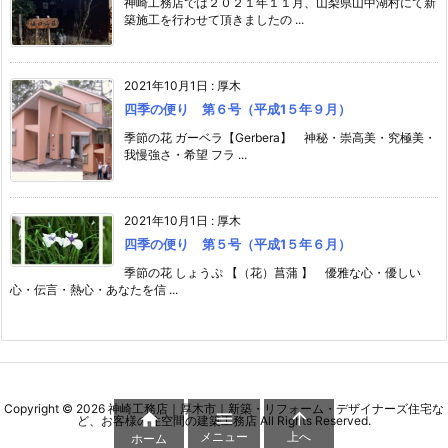
神崎工務店では２０２１年１１月、山梨県山中湖村にて新
築施工を行わせて頂きましたの ...
2021年10月1日
:
厚木
四季の便り 第６号（平成1５年９月）
季節の花 ガーベラ【Gerbera】 神秘・崇高美・究極美・
我慢強さ・希望 フラ ...
2021年10月1日
:
厚木
四季の便り 第５号（平成1５年６月）
季節の花 しょうぷ 【（花）菖蒲 】 優雅な心・優しい
心・伝言・熱心・あなたを信 ...
Copyright ©
2026
神崎工務店｜厚木市｜新築・リフォーム・デザイナーズ住宅な



ど、お客様の住空間の建築工務店
All Rights Reserved.
メニュー
上へ
ホーム