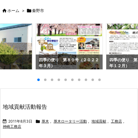

ホーム
>

秦野市
四季の便り 第８０号（２０２２
四季の便り 第
年３月）
年１２月）
地域貢献活動報告

2011年8月3日

厚木
,
厚木ロータリー活動
,
地域貢献
,
工務店
,
神崎工務店