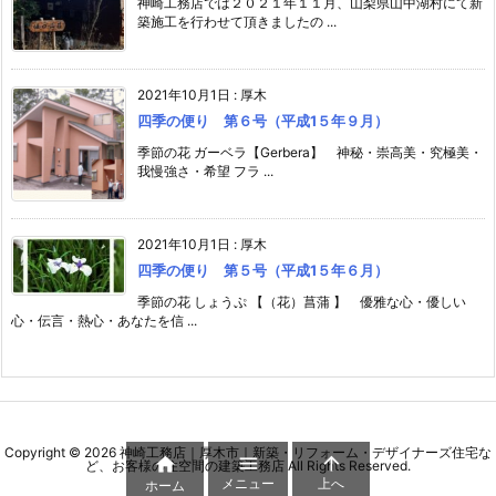
神崎工務店では２０２１年１１月、山梨県山中湖村にて新
築施工を行わせて頂きましたの ...
2021年10月1日
:
厚木
四季の便り 第６号（平成1５年９月）
季節の花 ガーベラ【Gerbera】 神秘・崇高美・究極美・
我慢強さ・希望 フラ ...
2021年10月1日
:
厚木
四季の便り 第５号（平成1５年６月）
季節の花 しょうぷ 【（花）菖蒲 】 優雅な心・優しい
心・伝言・熱心・あなたを信 ...
Copyright ©
2026
神崎工務店｜厚木市｜新築・リフォーム・デザイナーズ住宅な



ど、お客様の住空間の建築工務店
All Rights Reserved.
メニュー
上へ
ホーム