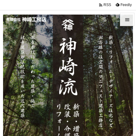

Feedly
RSS


メニュ

サイド

前へ

次へ

検索