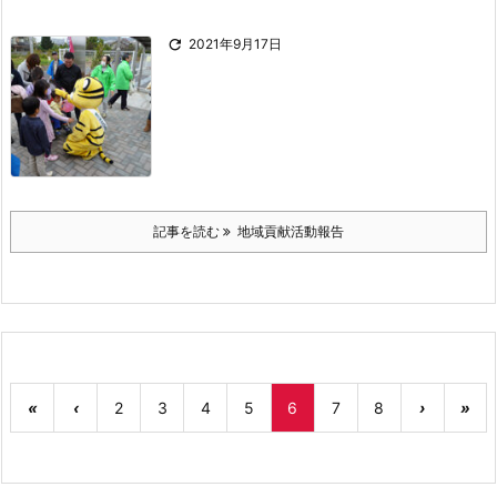

2021年9月17日
記事を読む
地域貢献活動報告
«
‹
2
3
4
5
6
7
8
›
»