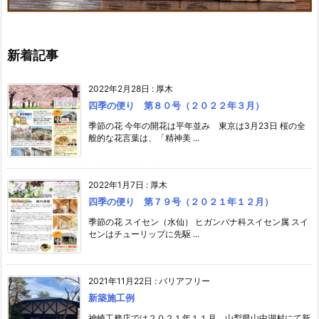
新着記事
2022年2月28日
:
厚木
四季の便り 第８０号（２０２２年３月）
季節の花 今年の開花は平年並み 東京は3月23日 桜の全
般的な花言葉は、「精神美 ...
2022年1月7日
:
厚木
四季の便り 第７９号（２０２１年１２月）
季節の花 スイセン（水仙） ヒガンバナ科スイセン属 スイ
センはチューリップに先駆 ...
2021年11月22日
:
バリアフリー
新築施工例
神崎工務店では２０２１年１１月、山梨県山中湖村にて新