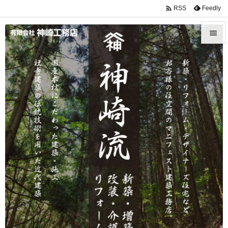

Feedly
RSS


メニュ

サイド

前へ

次へ

検索