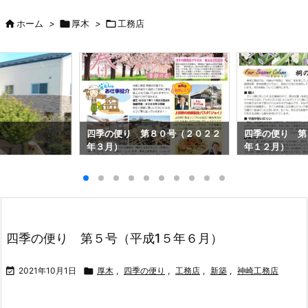

ホーム
>

厚木
>

工務店
四季の便り 第８０号（２０２２
四季の便り 第
年３月）
年１２月）
四季の便り 第５号（平成1５年６月）

2021年10月1日

厚木
,
四季の便り
,
工務店
,
新築
,
神崎工務店