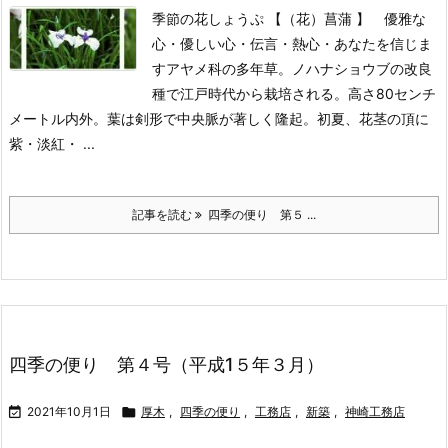
季節の花しょうぷ 【（花）菖蒲 】 優雅な
心・優しい心・伝言・熱心・あなたを信じま
す
アヤメ科の多年草。ノハナショウブの改良
種で江戸時代から栽培される。高さ80センチ
メートル内外。葉は剣形で中央脈が著しく隆起。初夏、花茎の頂に
紫・淡紅・ ...
記事を読む
四季の便り 第５ ...
四季の便り 第４号（平成1５年３月）

2021年10月1日

厚木
,
四季の便り
,
工務店
,
新築
,
神崎工務店