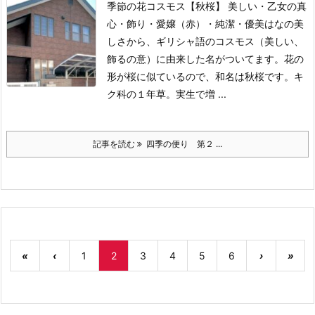
季節の花コスモス【秋桜】 美しい・乙女の真
心・飾り・愛嬢（赤）・純潔・優美
はなの美
しさから、ギリシャ語のコスモス（美しい、
飾るの意）に由来した名がついてます。花の
形が桜に似ているので、和名は秋桜です。
キ
ク科の１年草。実生で増 ...
記事を読む
四季の便り 第２ ...
«
‹
1
2
3
4
5
6
›
»