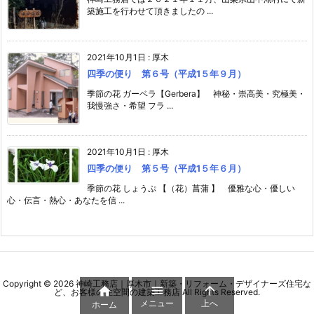
築施工を行わせて頂きましたの ...
2021年10月1日
:
厚木
四季の便り 第６号（平成1５年９月）
季節の花 ガーベラ【Gerbera】 神秘・崇高美・究極美・
我慢強さ・希望 フラ ...
2021年10月1日
:
厚木
四季の便り 第５号（平成1５年６月）
季節の花 しょうぷ 【（花）菖蒲 】 優雅な心・優しい
心・伝言・熱心・あなたを信 ...
Copyright ©
2026
神崎工務店｜厚木市｜新築・リフォーム・デザイナーズ住宅な



ど、お客様の住空間の建築工務店
All Rights Reserved.
メニュー
上へ
ホーム