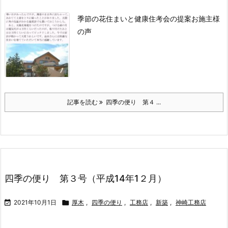
季節の花住まいと健康住考会の提案お施主様
の声
記事を読む
四季の便り 第４ ...
四季の便り 第３号（平成14年1２月）

2021年10月1日

厚木
,
四季の便り
,
工務店
,
新築
,
神崎工務店